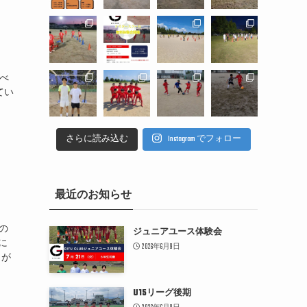
るべ
てい
さらに読み込む
Instagram でフォロー
最近のお知らせ
の
ジュニアユース体験会
に
2026年6月9日
りが
U15リーグ後期