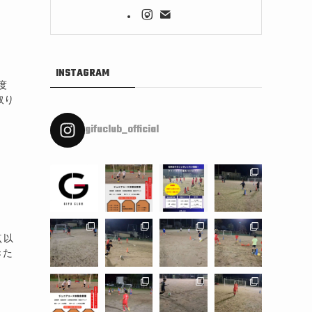
INSTAGRAM
度
取り
gifuclub_official
 以
きた