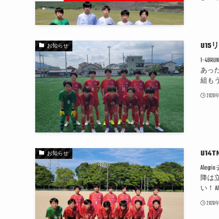
U15
お知らせ
1-4
あっ
組も
202
U14T
お知らせ
Ale
降は
い！ 
202