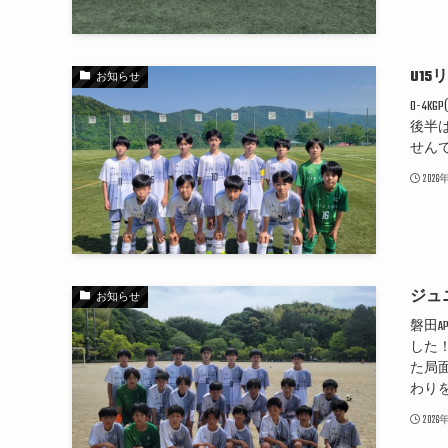
U15
お知らせ
0-4
後半
せん
202
ジュ
お知らせ
磐田A
した
た局
わりを
202