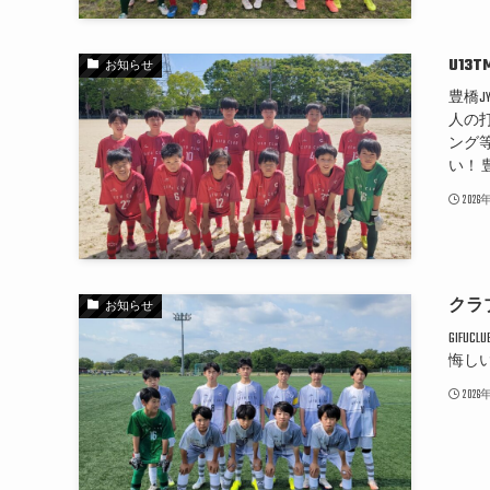
U13T
お知らせ
豊橋J
人の
ング
い！ 豊
202
クラ
お知らせ
GIFUC
悔し
202