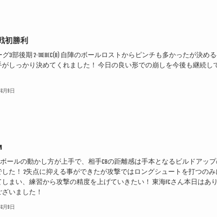
戦初勝利
リーグ3部後期 2-1XEBEC(B) 自陣のボールロストからピンチも多かったが決め
手がしっかり決めてくれました！ 今日の良い形での崩しを今後も継続し
！
6年6月9日
M
FCボールの動かし方が上手で、相手CBの距離感は手本となるビルドアップ
でした！ 2失点に抑える事ができたが攻撃ではロングシュートを打つのみ
てしまい、練習から攻撃の精度を上げていきたい！ 東海FCさん本日はあ
ございました！
6年6月9日