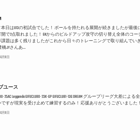
M
Y 本日はU13の初試合でした！ ボールを持たれる展開が続きましたが最後
打開で2点取れました！ GKからのビルドアップ攻守の切り替え全体のコー
等課題は多く残りましたがこれから日々のトレーニングで取り組んでい
橋JYさんあ...
6年6月9日
ブユース
LUB0-25AC Leggenda GIFUCLUB0-23K-GP GIFUCLUB1-13G DREAM グループリーグ大差によ
いですが現実を受け止めて練習するのみ！ 応援ありがとうございました
6年6月9日