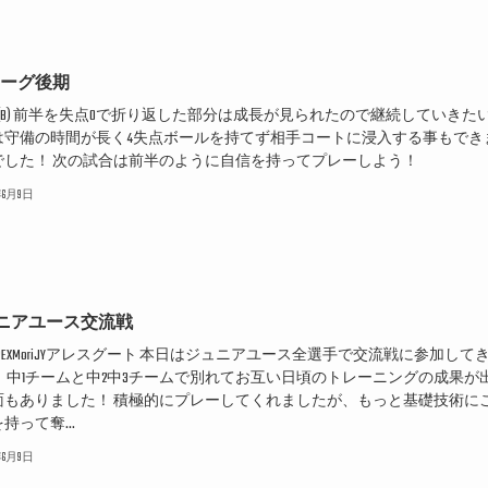
リーグ後期
KGP(B) 前半を失点0で折り返した部分は成長が見られたので継続していきた
は守備の時間が長く4失点ボールを持てず相手コートに浸入する事もでき
でした！ 次の試合は前半のように自信を持ってプレーしよう！
6年6月9日
ニアユース交流戦
PEXMoriJYアレスグート 本日はジュニアユース全選手で交流戦に参加して
！ 中1チームと中2中3チームで別れてお互い日頃のトレーニングの成果が
面もありました！ 積極的にプレーしてくれましたが、もっと基礎技術に
持って奪...
6年6月9日