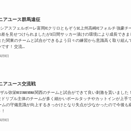
ニアユース群馬遠征
ラシアスフェルボーレ富岡FCクリロともぞうSC上州高崎FCフォルチ 強豪チ
の差を見せつけられましたが3日間サッカー漬けの環境により成長できま
 また関東のチームと試合ができるよう日々の練習から意識高く取り組ん
です！ 交流...
6年6月9日
ニアユース交流戦
マザル弥栄RESTAREVONA 関西のチームと試合ができて良い刺激を貰いました
なドリブル主体のチームが多く細かいボールタッチやカットインが上手
チームの守備意識が向上するきっかけとなり失点が少なかったので今後も
う！
6年6月9日