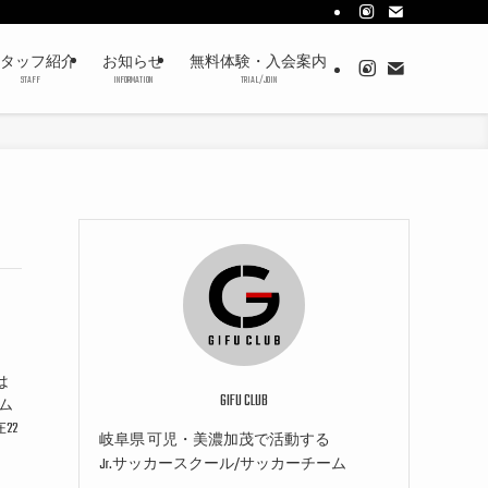
タッフ紹介
お知らせ
無料体験・入会案内
STAFF
INFORMATION
TRIAL/JOIN
は
GIFU CLUB
ム
22
岐阜県 可児・美濃加茂で活動する
Jr.サッカースクール/サッカーチーム