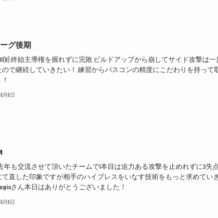
リーグ後期
BRUNO(B) 終始主導権を握れずに完敗 ビルドアップから崩してサイド攻撃は一
たので継続していきたい！ 練習からパスコンの精度にこだわりを持って
う！
6年6月9日
M
gria 去年も交流させて頂いたチームで1本目は迫力ある攻撃を止めれずに3失点
立て直した印象ですが相手のハイプレスをいなす技術をもっと求めてい
Alegriaさん本日はありがとうございました！
6年6月9日