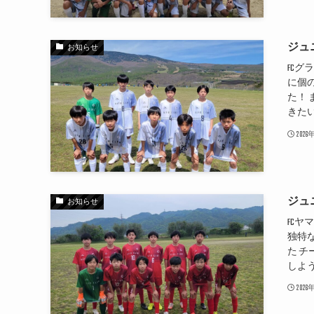
ジュ
お知らせ
FCグ
に個
た！
きたい
202
ジュ
お知らせ
FCヤ
独特
た 
しよ
202