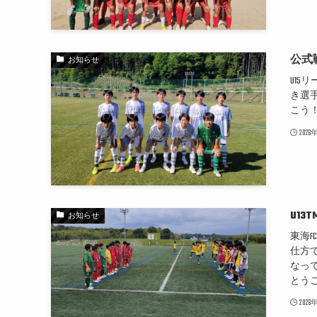
公式
お知らせ
U15
き選
こう
202
U13T
お知らせ
東海
仕方
なっ
とう
202