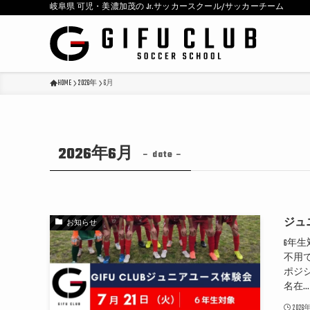
岐阜県 可児・美濃加茂の Jr.サッカースクール/サッカーチーム
HOME
2026年
6月
2026年6月
– date –
ジュ
お知らせ
6年生
不用
ポジショ
名在...
202