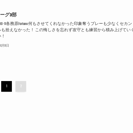
リーグ3部
UCLUB0-11各務原Fortuna 何もさせてくれなかった印象奪うプレーも少なくセカ
ルも拾えなかった！ この悔しさを忘れず攻守とも練習から積み上げてい
い！
6年6月9日
1
2